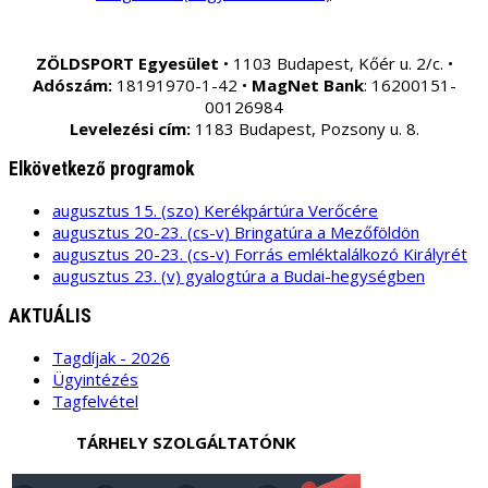
ZÖLDSPORT Egyesület
• 1103 Budapest, Kőér u. 2/c. •
Adószám:
18191970-1-42 •
MagNet Bank
: 16200151-
00126984
Levelezési cím:
1183 Budapest, Pozsony u. 8.
Elkövetkező programok
augusztus 15. (szo) Kerékpártúra Verőcére
augusztus 20-23. (cs-v) Bringatúra a Mezőföldön
augusztus 20-23. (cs-v) Forrás emléktalálkozó Királyrét
augusztus 23. (v) gyalogtúra a Budai-hegységben
AKTUÁLIS
Tagdíjak - 2026
Ügyintézés
Tagfelvétel
TÁRHELY SZOLGÁLTATÓNK