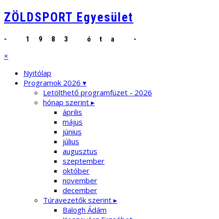
ZÖLDSPORT Egyesület
- 1983 óta -
×
Nyitólap
Programok 2026 ▾
Letölthető programfüzet - 2026
hónap szerint ▸
április
május
június
július
augusztus
szeptember
október
november
december
Túravezetők szerint ▸
Balogh Ádám