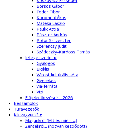
Koszovácz Erzsébet
Borsos Gábor
Fodor Tibor
Korompai Ákos
Mátéka László
Paulik Attila
Pásztor András
Potor Szilveszter
Szerencsy Judit
Szádeczky-Kardoss Tamás
Jellege szerint ▸
Gyalogos
Biciklis
Városi, kultúrális séta
Gyerekes
via-ferráta
Vizi
Előjelentkezések - 2026
Beszámolók
Túravezetők
Kik vagyunk? ▾
Magunkról (Mit és miért ...)
Zergékről... (hogyan kezdődött)