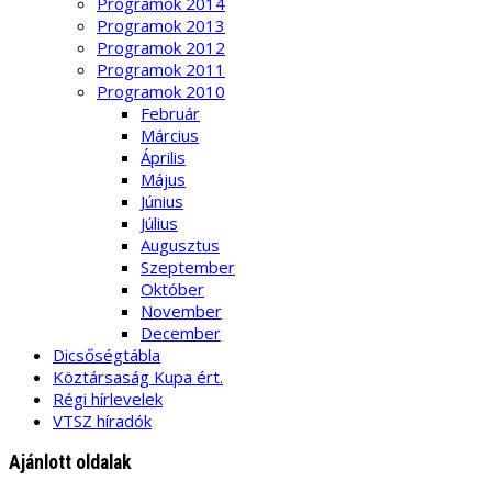
Programok 2014
Programok 2013
Programok 2012
Programok 2011
Programok 2010
Február
Március
Április
Május
Június
Július
Augusztus
Szeptember
Október
November
December
Dicsőségtábla
Köztársaság Kupa ért.
Régi hírlevelek
VTSZ híradók
Ajánlott oldalak