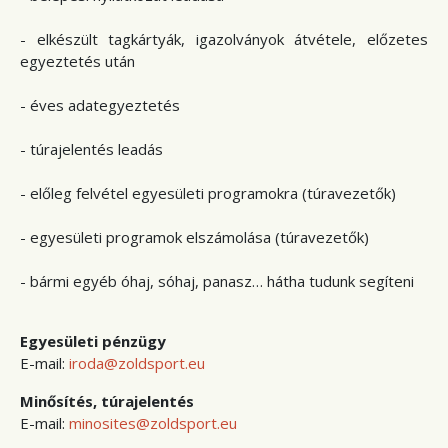
- elkészült tagkártyák, igazolványok átvétele, előzetes
egyeztetés után
- éves adategyeztetés
- túrajelentés leadás
- előleg felvétel egyesületi programokra (túravezetők)
- egyesületi programok elszámolása (túravezetők)
- bármi egyéb óhaj, sóhaj, panasz… hátha tudunk segíteni
Egyesületi pénzügy
E-mail:
iroda@zoldsport.eu
Minősítés, túrajelentés
E-mail:
minosites@zoldsport.eu