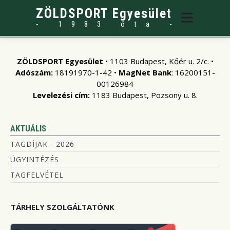
ZÖLDSPORT Egyesület
- 1983 óta -
ZÖLDSPORT Egyesület
• 1103 Budapest, Kőér u. 2/c. •
Adószám:
18191970-1-42 •
MagNet Bank
: 16200151-
00126984
Levelezési cím:
1183 Budapest, Pozsony u. 8.
AKTUÁLIS
TAGDÍJAK - 2026
ÜGYINTÉZÉS
TAGFELVÉTEL
TÁRHELY SZOLGÁLTATÓNK