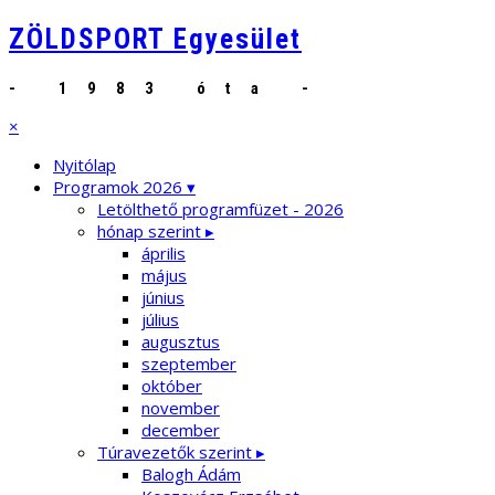
ZÖLDSPORT Egyesület
- 1983 óta -
×
Nyitólap
Programok 2026 ▾
Letölthető programfüzet - 2026
hónap szerint ▸
április
május
június
július
augusztus
szeptember
október
november
december
Túravezetők szerint ▸
Balogh Ádám