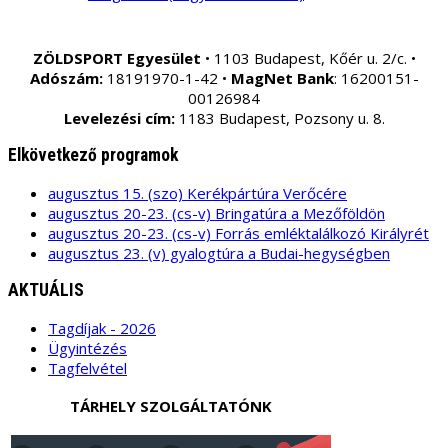
ZÖLDSPORT Egyesület
• 1103 Budapest, Kőér u. 2/c. •
Adószám:
18191970-1-42 •
MagNet Bank
: 16200151-
00126984
Levelezési cím:
1183 Budapest, Pozsony u. 8.
Elkövetkező programok
augusztus 15. (szo) Kerékpártúra Verőcére
augusztus 20-23. (cs-v) Bringatúra a Mezőföldön
augusztus 20-23. (cs-v) Forrás emléktalálkozó Királyrét
augusztus 23. (v) gyalogtúra a Budai-hegységben
AKTUÁLIS
Tagdíjak - 2026
Ügyintézés
Tagfelvétel
TÁRHELY SZOLGÁLTATÓNK