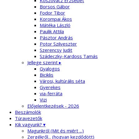
Koszovácz Erzsébet
Borsos Gábor
Fodor Tibor
Korompai Ákos
Mátéka László
Paulik Attila
Pásztor András
Potor Szilveszter
Szerencsy Judit
Szádeczky-Kardoss Tamás
Jellege szerint ▸
Gyalogos
Biciklis
Városi, kultúrális séta
Gyerekes
via-ferráta
Vizi
Előjelentkezések - 2026
Beszámolók
Túravezetők
Kik vagyunk? ▾
Magunkról (Mit és miért ...)
Zergékről... (hogyan kezdődött)