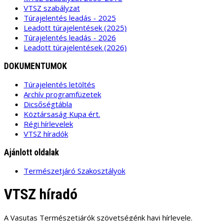
VTSZ szabályzat
Túrajelentés leadás - 2025
Leadott túrajelentések (2025)
Túrajelentés leadás - 2026
Leadott túrajelentések (2026)
DOKUMENTUMOK
Túrajelentés letöltés
Archív programfüzetek
Dicsőségtábla
Köztársaság Kupa ért.
Régi hírlevelek
VTSZ híradók
Ajánlott oldalak
Természetjáró Szakosztályok
VTSZ híradó
A Vasutas Természetjárók szövetségénk havi hírlevele.