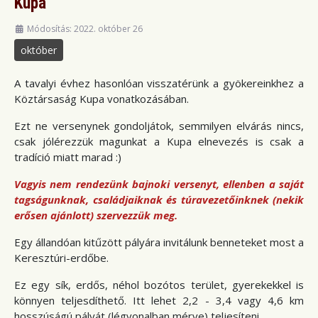
Kupa
Módosítás: 2022. október 26
október
A tavalyi évhez hasonlóan visszatérünk a gyökereinkhez a
Köztársaság Kupa vonatkozásában.
Ezt ne versenynek gondoljátok, semmilyen elvárás nincs,
csak jólérezzük magunkat a Kupa elnevezés is csak a
tradíció miatt marad :)
Vagyis nem rendezünk bajnoki versenyt, ellenben a saját
tagságunknak, családjaiknak és túravezetőinknek (nekik
erősen ajánlott) szervezzük meg.
Egy állandóan kitűzött pályára invitálunk benneteket most a
Keresztúri-erdőbe.
Ez egy sík, erdős, néhol bozótos terület, gyerekekkel is
könnyen teljesdíthető. Itt lehet 2,2 - 3,4 vagy 4,6 km
hosszúságú pályát (légvonalban mérve) teljesíteni.