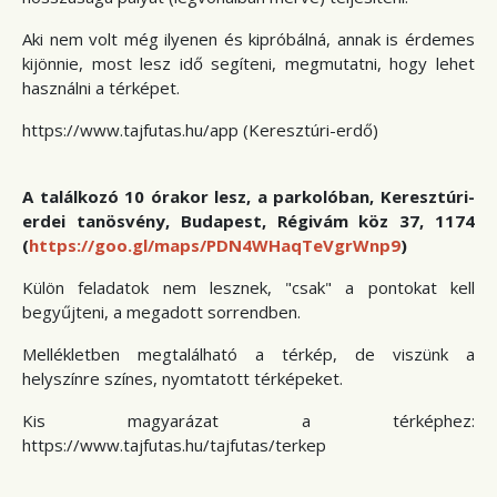
Aki nem volt még ilyenen és kipróbálná, annak is érdemes
kijönnie, most lesz idő segíteni, megmutatni, hogy lehet
használni a térképet.
https://www.tajfutas.hu/app (Keresztúri-erdő)
A találkozó 10 órakor lesz, a parkolóban, Keresztúri-
erdei tanösvény, Budapest, Régivám köz 37, 1174
(
https://goo.gl/maps/PDN4WHaqTeVgrWnp9
)
Külön feladatok nem lesznek, "csak" a pontokat kell
begyűjteni, a megadott sorrendben.
Mellékletben megtalálható a térkép, de viszünk a
helyszínre színes, nyomtatott térképeket.
Kis magyarázat a térképhez:
https://www.tajfutas.hu/tajfutas/terkep