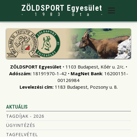
ZÖLDSPORT Egyesület
- 1983 óta -
ZÖLDSPORT Egyesület
• 1103 Budapest, Kőér u. 2/c. •
Adószám:
18191970-1-42 •
MagNet Bank
: 16200151-
00126984
Levelezési cím:
1183 Budapest, Pozsony u. 8.
AKTUÁLIS
TAGDÍJAK - 2026
ÜGYINTÉZÉS
TAGFELVÉTEL