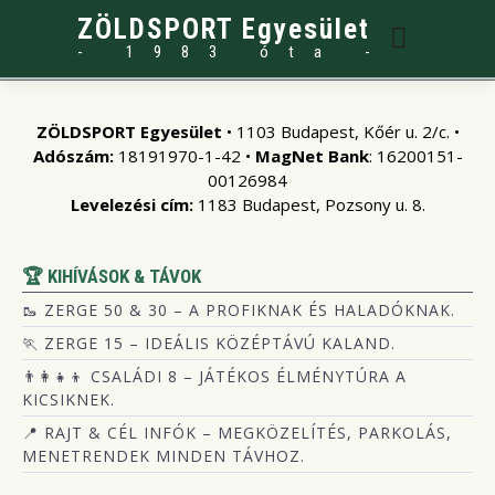
ZÖLDSPORT Egyesület
- 1983 óta -
ZÖLDSPORT Egyesület
• 1103 Budapest, Kőér u. 2/c. •
Adószám:
18191970-1-42 •
MagNet Bank
: 16200151-
00126984
Levelezési cím:
1183 Budapest, Pozsony u. 8.
🏆 KIHÍVÁSOK & TÁVOK
🥾 ZERGE 50 & 30 – A PROFIKNAK ÉS HALADÓKNAK.
🏃 ZERGE 15 – IDEÁLIS KÖZÉPTÁVÚ KALAND.
👨‍👩‍👧‍👦 CSALÁDI 8 – JÁTÉKOS ÉLMÉNYTÚRA A
KICSIKNEK.
📍 RAJT & CÉL INFÓK – MEGKÖZELÍTÉS, PARKOLÁS,
MENETRENDEK MINDEN TÁVHOZ.