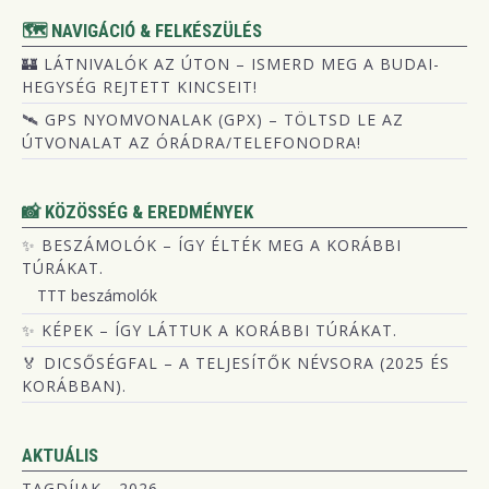
🗺️ NAVIGÁCIÓ & FELKÉSZÜLÉS
🏰 LÁTNIVALÓK AZ ÚTON – ISMERD MEG A BUDAI-
HEGYSÉG REJTETT KINCSEIT!
🛰️ GPS NYOMVONALAK (GPX) – TÖLTSD LE AZ
ÚTVONALAT AZ ÓRÁDRA/TELEFONODRA!
📸 KÖZÖSSÉG & EREDMÉNYEK
✨ BESZÁMOLÓK – ÍGY ÉLTÉK MEG A KORÁBBI
TÚRÁKAT.
TTT beszámolók
✨ KÉPEK – ÍGY LÁTTUK A KORÁBBI TÚRÁKAT.
🏅 DICSŐSÉGFAL – A TELJESÍTŐK NÉVSORA (2025 ÉS
KORÁBBAN).
AKTUÁLIS
TAGDÍJAK - 2026