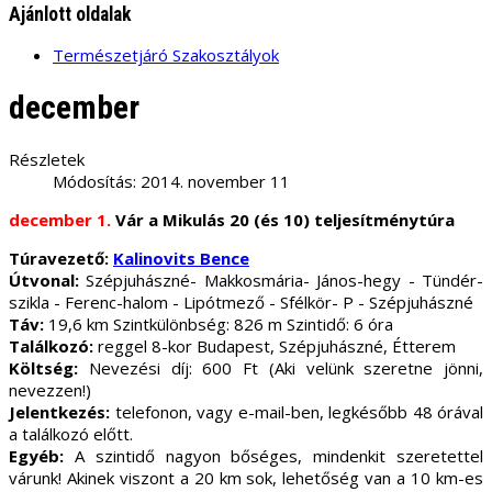
Ajánlott oldalak
Természetjáró Szakosztályok
december
Részletek
Módosítás: 2014. november 11
december 1.
Vár a Mikulás 20 (és 10) teljesítménytúra
Túravezető:
Kalinovits Bence
Útvonal:
Szépjuhászné- Makkosmária- János-hegy - Tündér-
szikla - Ferenc-halom - Lipótmező - Sfélkör- P - Szépjuhászné
Táv:
19,6 km Szintkülönbség: 826 m Szintidő: 6 óra
Találkozó:
reggel 8-kor Budapest, Szépjuhászné, Étterem
Költség:
Nevezési díj: 600 Ft (Aki velünk szeretne jönni,
nevezzen!)
Jelentkezés:
telefonon, vagy e-mail-ben, legkésőbb 48 órával
a találkozó előtt.
Egyéb:
A szintidő nagyon bőséges, mindenkit szeretettel
várunk! Akinek viszont a 20 km sok, lehetőség van a 10 km-es