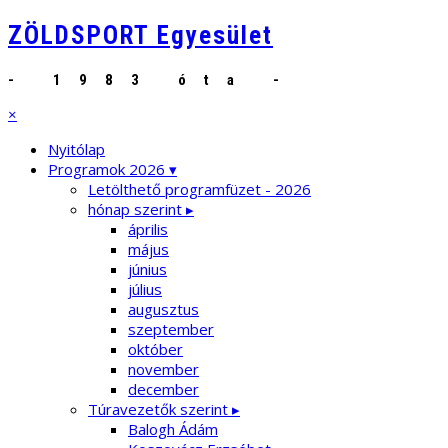
ZÖLDSPORT Egyesület
- 1983 óta -
×
Nyitólap
Programok 2026 ▾
Letölthető programfüzet - 2026
hónap szerint ▸
április
május
június
július
augusztus
szeptember
október
november
december
Túravezetők szerint ▸
Balogh Ádám