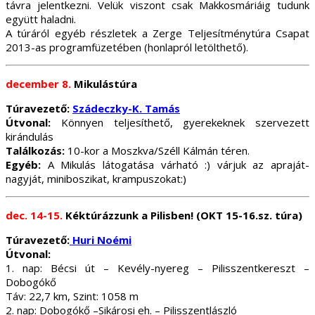
távra jelentkezni. Velük viszont csak Makkosmáriáig tudunk
együtt haladni.
A túráról egyéb részletek a Zerge Teljesítménytúra Csapat
2013-as programfüzetében (honlapról letölthető).
december 8.
Mikulástúra
Túravezető:
Szádeczky-K. Tamás
Útvonal:
Könnyen teljesíthető, gyerekeknek szervezett
kirándulás
Találkozás:
10-kor a Moszkva/Széll Kálmán téren.
Egyéb:
A Mikulás látogatása várható :) várjuk az apraját-
nagyját, miniboszikat, krampuszokat:)
dec. 14-15.
Kéktúrázzunk a Pilisben! (OKT 15-16.sz. túra)
Túravezető:
Huri Noémi
Útvonal:
1. nap: Bécsi út – Kevély-nyereg – Pilisszentkereszt –
Dobogókő
Táv: 22,7 km, Szint: 1058 m
2. nap: Dobogókő –Sikárosi eh. – Pilisszentlászló