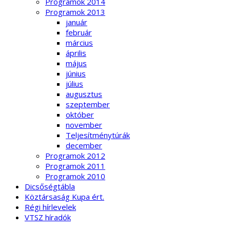
Programok 2014
Programok 2013
január
február
március
április
május
június
július
augusztus
szeptember
október
november
Teljesítménytúrák
december
Programok 2012
Programok 2011
Programok 2010
Dicsőségtábla
Köztársaság Kupa ért.
Régi hírlevelek
VTSZ híradók