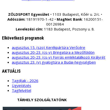
ZÖLDSPORT Egyesület
• 1103 Budapest, Kőér u. 2/c. •
Adószám:
18191970-1-42 •
MagNet Bank
: 16200151-
00126984
Levelezési cím:
1183 Budapest, Pozsony u. 8.
Elkövetkező programok
augusztus 15. (szo) Kerékpártúra Verőcére
augusztus 20-23. (cs-v) Bringatúra a Mezőföldön
augusztus 20-23. (cs-v) Forrás emléktalálkozó Királyrét
augusztus 23. (v) gyalogtúra a Budai-hegységben
AKTUÁLIS
Tagdíjak - 2026
Ügyintézés
Tagfelvétel
TÁRHELY SZOLGÁLTATÓNK