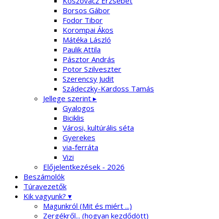
Koszovácz Erzsébet
Borsos Gábor
Fodor Tibor
Korompai Ákos
Mátéka László
Paulik Attila
Pásztor András
Potor Szilveszter
Szerencsy Judit
Szádeczky-Kardoss Tamás
Jellege szerint ▸
Gyalogos
Biciklis
Városi, kultúrális séta
Gyerekes
via-ferráta
Vizi
Előjelentkezések - 2026
Beszámolók
Túravezetők
Kik vagyunk? ▾
Magunkról (Mit és miért ...)
Zergékről... (hogyan kezdődött)