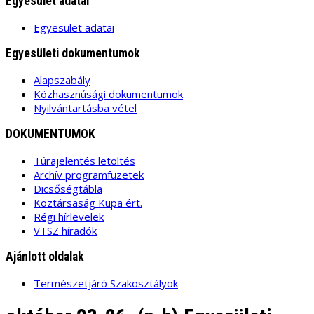
Egyesület adatai
Egyesület adatai
Egyesületi dokumentumok
Alapszabály
Közhasznúsági dokumentumok
Nyilvántartásba vétel
DOKUMENTUMOK
Túrajelentés letöltés
Archív programfüzetek
Dicsőségtábla
Köztársaság Kupa ért.
Régi hírlevelek
VTSZ híradók
Ajánlott oldalak
Természetjáró Szakosztályok