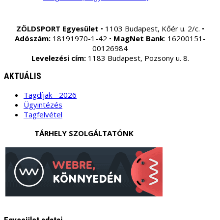
ZÖLDSPORT Egyesület
• 1103 Budapest, Kőér u. 2/c. •
Adószám:
18191970-1-42 •
MagNet Bank
: 16200151-
00126984
Levelezési cím:
1183 Budapest, Pozsony u. 8.
AKTUÁLIS
Tagdíjak - 2026
Ügyintézés
Tagfelvétel
TÁRHELY SZOLGÁLTATÓNK