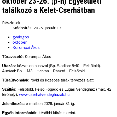
október 23-26. (p-h) Egyesületi
találkozó a Kelet-Cserhátban
Részletek
Módosítás: 2026. január 17
gyalogos
október
Korompai Ákos
Túravezető:
Korompai Ákos
Utazás:
közvetlen busszal (Bp. Stadion: 8:40 – Felsőtold).
Autóval: Bp. – M3 – Hatvan – Pásztó – Felsőtold.
Túraútvonalak:
rövid és közepes túrák tervezés alatt.
Szállás:
Felsőtold, Felső Fogadó és Lugas Vendégház (max. 42
férőhely).
www.cserhatvendeghazak.hu
Jelentkezés:
e-mailben 2026. január 31-ig.
Egyéb információk:
későbbi kiírás szerint.