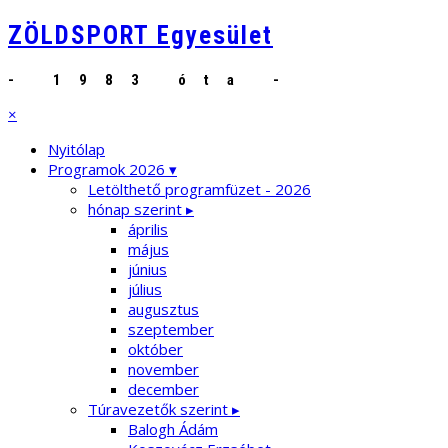
ZÖLDSPORT Egyesület
- 1983 óta -
×
Nyitólap
Programok 2026 ▾
Letölthető programfüzet - 2026
hónap szerint ▸
április
május
június
július
augusztus
szeptember
október
november
december
Túravezetők szerint ▸
Balogh Ádám