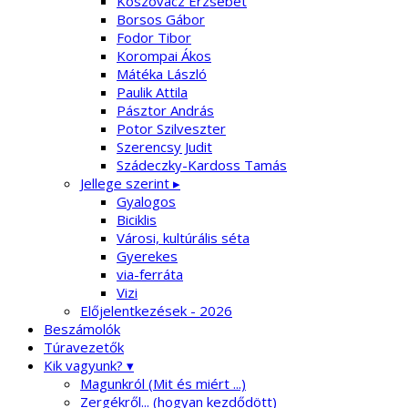
Koszovácz Erzsébet
Borsos Gábor
Fodor Tibor
Korompai Ákos
Mátéka László
Paulik Attila
Pásztor András
Potor Szilveszter
Szerencsy Judit
Szádeczky-Kardoss Tamás
Jellege szerint ▸
Gyalogos
Biciklis
Városi, kultúrális séta
Gyerekes
via-ferráta
Vizi
Előjelentkezések - 2026
Beszámolók
Túravezetők
Kik vagyunk? ▾
Magunkról (Mit és miért ...)
Zergékről... (hogyan kezdődött)