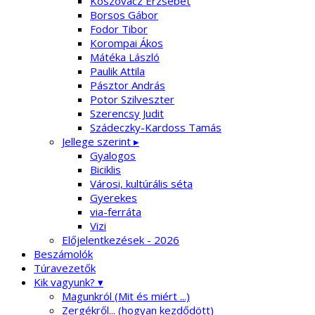
Koszovácz Erzsébet
Borsos Gábor
Fodor Tibor
Korompai Ákos
Mátéka László
Paulik Attila
Pásztor András
Potor Szilveszter
Szerencsy Judit
Szádeczky-Kardoss Tamás
Jellege szerint ▸
Gyalogos
Biciklis
Városi, kultúrális séta
Gyerekes
via-ferráta
Vizi
Előjelentkezések - 2026
Beszámolók
Túravezetők
Kik vagyunk? ▾
Magunkról (Mit és miért ...)
Zergékről... (hogyan kezdődött)