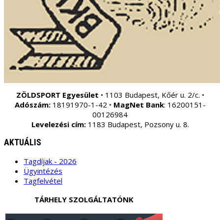
ZÖLDSPORT Egyesület
• 1103 Budapest, Kőér u. 2/c. •
Adószám:
18191970-1-42 •
MagNet Bank
: 16200151-
00126984
Levelezési cím:
1183 Budapest, Pozsony u. 8.
AKTUÁLIS
Tagdíjak - 2026
Ügyintézés
Tagfelvétel
TÁRHELY SZOLGÁLTATÓNK