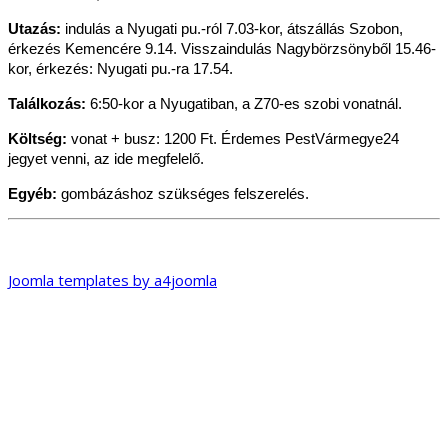
Utazás:
indulás a Nyugati pu.-ról 7.03-kor, átszállás Szobon,
érkezés Kemencére 9.14. Visszaindulás Nagybörzsönyből 15.46-
kor, érkezés: Nyugati pu.-ra 17.54.
Találkozás:
6:50-kor a Nyugatiban, a Z70-es szobi vonatnál.
Költség:
vonat + busz: 1200 Ft. Érdemes PestVármegye24
jegyet venni, az ide megfelelő.
Egyéb:
gombázáshoz szükséges felszerelés.
Joomla templates by a4joomla