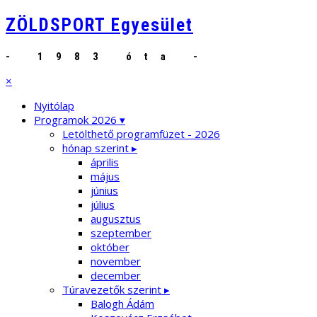
ZÖLDSPORT Egyesület
- 1983 óta -
×
Nyitólap
Programok 2026 ▾
Letölthető programfüzet - 2026
hónap szerint ▸
április
május
június
július
augusztus
szeptember
október
november
december
Túravezetők szerint ▸
Balogh Ádám