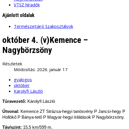
VTSZ híradók
Ajánlott oldalak
Természetjáró Szakosztályok
október 4. (v)Kemence –
Nagybörzsöny
Részletek
Módosítás: 2026. január 17
gyalogos
október
Károlyfi László
Túravezető:
Károlyfi László
Útvonal:
Kemence ZT Strázsa-hegyi tanösvény P Jancsi-hegy P
Hollókő P Bánya-tető P Magyar-hegyi kilátások P Nagybörzsöny.
Táv/szint:
15,5 km/599 m.