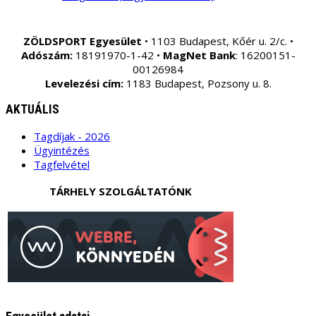
ZÖLDSPORT Egyesület
• 1103 Budapest, Kőér u. 2/c. •
Adószám:
18191970-1-42 •
MagNet Bank
: 16200151-
00126984
Levelezési cím:
1183 Budapest, Pozsony u. 8.
AKTUÁLIS
Tagdíjak - 2026
Ügyintézés
Tagfelvétel
TÁRHELY SZOLGÁLTATÓNK