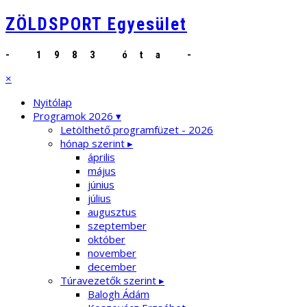
ZÖLDSPORT Egyesület
- 1983 óta -
×
Nyitólap
Programok 2026 ▾
Letölthető programfüzet - 2026
hónap szerint ▸
április
május
június
július
augusztus
szeptember
október
november
december
Túravezetők szerint ▸
Balogh Ádám