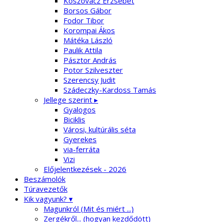
Koszovácz Erzsébet
Borsos Gábor
Fodor Tibor
Korompai Ákos
Mátéka László
Paulik Attila
Pásztor András
Potor Szilveszter
Szerencsy Judit
Szádeczky-Kardoss Tamás
Jellege szerint ▸
Gyalogos
Biciklis
Városi, kultúrális séta
Gyerekes
via-ferráta
Vizi
Előjelentkezések - 2026
Beszámolók
Túravezetők
Kik vagyunk? ▾
Magunkról (Mit és miért ...)
Zergékről... (hogyan kezdődött)