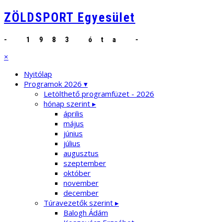
ZÖLDSPORT Egyesület
- 1983 óta -
×
Nyitólap
Programok 2026 ▾
Letölthető programfüzet - 2026
hónap szerint ▸
április
május
június
július
augusztus
szeptember
október
november
december
Túravezetők szerint ▸
Balogh Ádám