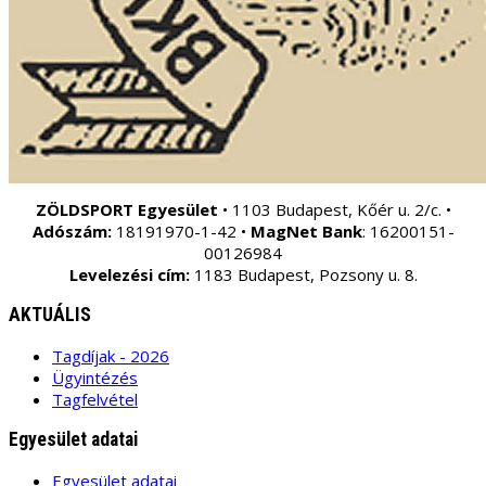
ZÖLDSPORT Egyesület
• 1103 Budapest, Kőér u. 2/c. •
Adószám:
18191970-1-42 •
MagNet Bank
: 16200151-
00126984
Levelezési cím:
1183 Budapest, Pozsony u. 8.
AKTUÁLIS
Tagdíjak - 2026
Ügyintézés
Tagfelvétel
Egyesület adatai
Egyesület adatai