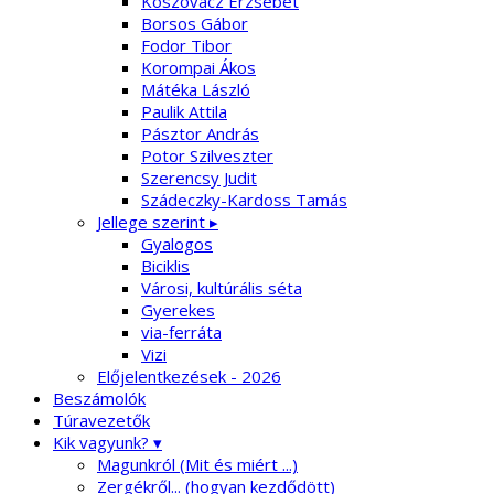
Koszovácz Erzsébet
Borsos Gábor
Fodor Tibor
Korompai Ákos
Mátéka László
Paulik Attila
Pásztor András
Potor Szilveszter
Szerencsy Judit
Szádeczky-Kardoss Tamás
Jellege szerint ▸
Gyalogos
Biciklis
Városi, kultúrális séta
Gyerekes
via-ferráta
Vizi
Előjelentkezések - 2026
Beszámolók
Túravezetők
Kik vagyunk? ▾
Magunkról (Mit és miért ...)
Zergékről... (hogyan kezdődött)