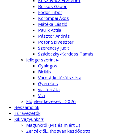
Koszovácz Erzsébet
Borsos Gábor
Fodor Tibor
Korompai Ákos
Mátéka László
Paulik Attila
Pásztor András
Potor Szilveszter
Szerencsy Judit
Szádeczky-Kardoss Tamás
Jellege szerint ▸
Gyalogos
Biciklis
Városi, kultúrális séta
Gyerekes
via-ferráta
Vizi
Előjelentkezések - 2026
Beszámolók
Túravezetők
Kik vagyunk? ▾
Magunkról (Mit és miért ...)
Zergékről... (hogyan kezdődött)