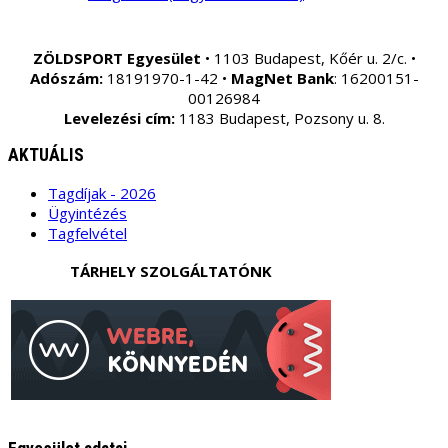
ZÖLDSPORT Egyesület
• 1103 Budapest, Kőér u. 2/c. •
Adószám:
18191970-1-42 •
MagNet Bank
: 16200151-
00126984
Levelezési cím:
1183 Budapest, Pozsony u. 8.
AKTUÁLIS
Tagdíjak - 2026
Ügyintézés
Tagfelvétel
TÁRHELY SZOLGÁLTATÓNK