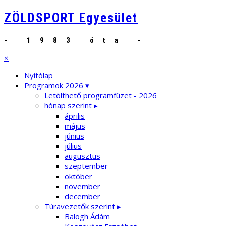
ZÖLDSPORT Egyesület
- 1983 óta -
×
Nyitólap
Programok 2026 ▾
Letölthető programfüzet - 2026
hónap szerint ▸
április
május
június
július
augusztus
szeptember
október
november
december
Túravezetők szerint ▸
Balogh Ádám