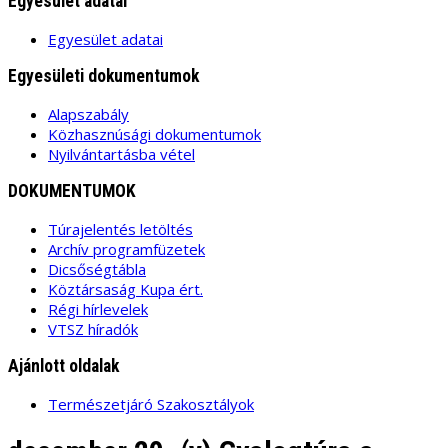
Egyesület adatai
Egyesület adatai
Egyesületi dokumentumok
Alapszabály
Közhasznúsági dokumentumok
Nyilvántartásba vétel
DOKUMENTUMOK
Túrajelentés letöltés
Archív programfüzetek
Dicsőségtábla
Köztársaság Kupa ért.
Régi hírlevelek
VTSZ híradók
Ajánlott oldalak
Természetjáró Szakosztályok