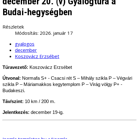
december 20. (v) Gyalogtúra a
Budai-hegységben
Részletek
Módosítás: 2026. január 17
gyalogos
december
Koszovácz Erzsébet
Túravezető:
Koszovácz Erzsébet
Útvonal:
Normafa S+ - Csacsi rét S – Mihály szikla P – Végvári
szikla P – Máriamakkos kegytemplom P – Virág völgy P+ -
Budakeszi.
Táv/szint:
10 km / 200 m.
Jelentkezés:
december 19-ig.