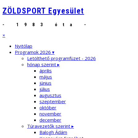
ZÖLDSPORT Egyesület
- 1983 óta -
×
Nyitólap
Programok 2026 ▾
Letölthető programfüzet - 2026
hónap szerint ▸
április
május
június
július
augusztus
szeptember
október
november
december
Túravezetők szerint ▸
Balogh Ádám