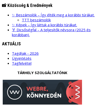
📸 Közösség & Eredmények
✨ Beszámolók – Így élték meg a korábbi túrákat.
TTT beszámolók
✨ Képek – Így láttuk a korábbi túrákat.
🏅 Dicsőségfal – A teljesítők névsora (2025 és
korábban).
AKTUÁLIS
Tagdíjak - 2026
Ügyintézés
Tagfelvétel
TÁRHELY SZOLGÁLTATÓNK