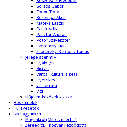
Koszovácz Erzsébet
Borsos Gábor
Fodor Tibor
Korompai Ákos
Mátéka László
Paulik Attila
Pásztor András
Potor Szilveszter
Szerencsy Judit
Szádeczky-Kardoss Tamás
Jellege szerint ▸
Gyalogos
Biciklis
Városi, kultúrális séta
Gyerekes
via-ferráta
Vizi
Előjelentkezések - 2026
Beszámolók
Túravezetők
Kik vagyunk? ▾
Magunkról (Mit és miért ...)
Zergékről... (hogyan kezdődött)