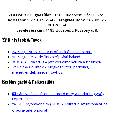
ZÖLDSPORT Egyesület
• 1103 Budapest, Kőér u. 2/c. •
Adószám:
18191970-1-42 •
MagNet Bank
: 16200151-
00126984
Levelezési cím:
1183 Budapest, Pozsony u. 8.
🏆 Kihívások & Távok
🥾 Zerge 50 & 30 – A profiknak és haladóknak.
🏃 Zerge 15 – Ideális középtávú kaland.
👨‍👩‍👧‍👦 Családi 8 – Játékos élménytúra a kicsiknek.
📍 Rajt & Cél infók – Megközelítés, parkolás,
menetrendek minden távhoz.
🗺️ Navigáció & Felkészülés
🏰 Látnivalók az úton – Ismerd meg a Budai-hegység
rejtett kincseit!
🛰️ GPS Nyomvonalak (GPX) – Töltsd le az útvonalat az
órádra/telefonodra!