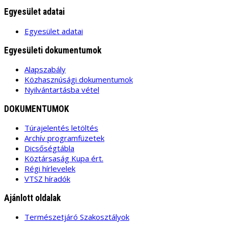
Egyesület adatai
Egyesület adatai
Egyesületi dokumentumok
Alapszabály
Közhasznúsági dokumentumok
Nyilvántartásba vétel
DOKUMENTUMOK
Túrajelentés letöltés
Archív programfüzetek
Dicsőségtábla
Köztársaság Kupa ért.
Régi hírlevelek
VTSZ híradók
Ajánlott oldalak
Természetjáró Szakosztályok