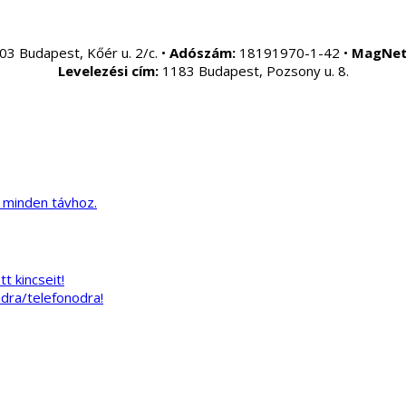
03 Budapest, Kőér u. 2/c. •
Adószám:
18191970-1-42 •
MagNet
Levelezési cím:
1183 Budapest, Pozsony u. 8.
k minden távhoz.
t kincseit!
ádra/telefonodra!