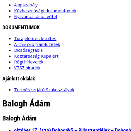
Alapszabály
Közhasznúsági dokumentumok
Nyilvántartásba vétel
DOKUMENTUMOK
Túrajelentés letöltés
Archív programfüzetek
Dicsőségtábla
Köztársaság Kupa ért.
Régi hírlevelek
VTSZ híradók
Ajánlott oldalak
Természetjáró Szakosztályok
Balogh Ádám
Balogh Ádám
október 17. (szo) Dobogókő – Pilisszentlélek – Dobog