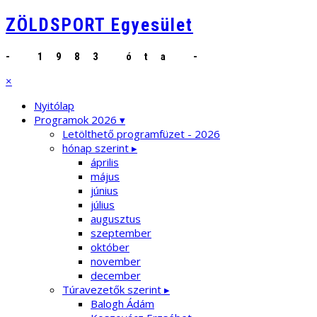
ZÖLDSPORT Egyesület
- 1983 óta -
×
Nyitólap
Programok 2026 ▾
Letölthető programfüzet - 2026
hónap szerint ▸
április
május
június
július
augusztus
szeptember
október
november
december
Túravezetők szerint ▸
Balogh Ádám