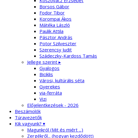
Koszovácz Erzsébet
Borsos Gábor
Fodor Tibor
Korompai Ákos
Mátéka László
Paulik Attila
Pásztor András
Potor Szilveszter
Szerencsy Judit
Szádeczky-Kardoss Tamás
Jellege szerint ▸
Gyalogos
Biciklis
Városi, kultúrális séta
Gyerekes
via-ferráta
Vizi
Előjelentkezések - 2026
Beszámolók
Túravezetők
Kik vagyunk? ▾
Magunkról (Mit és miért ...)
Zergékről... (hogyan kezdődött)