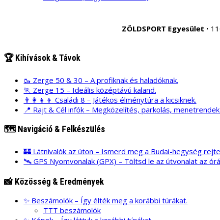
ZÖLDSPORT Egyesület
• 11
🏆 Kihívások & Távok
🥾 Zerge 50 & 30 – A profiknak és haladóknak.
🏃 Zerge 15 – Ideális középtávú kaland.
👨‍👩‍👧‍👦 Családi 8 – Játékos élménytúra a kicsiknek.
📍 Rajt & Cél infók – Megközelítés, parkolás, menetrende
🗺️ Navigáció & Felkészülés
🏰 Látnivalók az úton – Ismerd meg a Budai-hegység rejtet
🛰️ GPS Nyomvonalak (GPX) – Töltsd le az útvonalat az ór
📸 Közösség & Eredmények
✨ Beszámolók – Így élték meg a korábbi túrákat.
TTT beszámolók
✨ Képek – Így láttuk a korábbi túrákat.