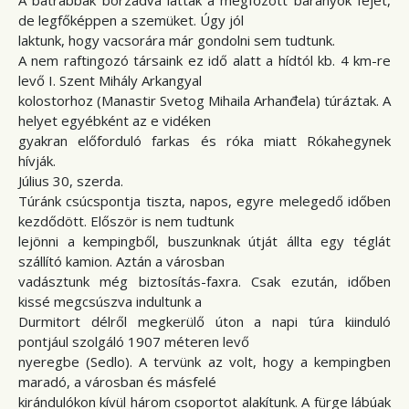
A bátrabbak borzadva látták a megfőzött bárányok fejét,
de legfőképpen a szemüket. Úgy jól
laktunk, hogy vacsorára már gondolni sem tudtunk.
A nem raftingozó társaink ez idő alatt a hídtól kb. 4 km-re
levő I. Szent Mihály Arkangyal
kolostorhoz (Manastir Svetog Mihaila Arhanđela) túráztak. A
helyet egyébként az e vidéken
gyakran előforduló farkas és róka miatt Rókahegynek
hívják.
Július 30, szerda.
Túránk csúcspontja tiszta, napos, egyre melegedő időben
kezdődött. Először is nem tudtunk
lejönni a kempingből, buszunknak útját állta egy téglát
szállító kamion. Aztán a városban
vadásztunk még biztosítás-faxra. Csak ezután, időben
kissé megcsúszva indultunk a
Durmitort délről megkerülő úton a napi túra kiinduló
pontjául szolgáló 1907 méteren levő
nyeregbe (Sedlo). A tervünk az volt, hogy a kempingben
maradó, a városban és másfelé
kirándulókon kívül három csoportot alakítunk. A fürge lábúak