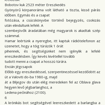
Bobotov kuk 2523 méter Ereszkedés
Gyönyörű körpanoráma volt látható a tiszta, kissé párás
időben. Egymás és a csapat
fotózása, a csúcskönyvbe történő bejegyzés, csokizás
után elindultunk lefelé. A
szembejövők áradatában még magyarok is akadtak szép
számmal.
Hamar leértünk a nyeregbe, itt kaptuk rádiótelefonon az
üzenetet, hogy a tóig túrázók 1 órát
pihennek, és segítségünket nem igénylik a lefelé
ereszkedésben. Így kevés kivétellel tovább
tudott menni a csapat a hosszú túrára.
Encián Jégcsapok
Előbb egy ereszkedéssel, szerpentinezéssel kezdődött az
út a Valoviti do-ba 1980-ig, majd
át a Biljegov do után elég meredeken fel az Oblava glava
hegyen levő jégbarlanghoz, a
Ledena pećinához (2100).
6
A krónikás bot segítségével leereszkedett a barlangba a