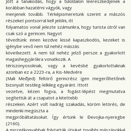
Jött a tanakodás, hogy a túloldalon leereszkedjenek a
korábban hazatérni vágyók, vagy
menjenek tovább. Térképismeretünk szerint a mászós
részeket pontsorral kell jelölni, itt
folyamatos vonal jelezte számunkra, hogy turista útról van
csak szó a gerincen. Nagyot
tévedtünk: innen kezdve kissé kapaszkodós, kezeket is
igénybe vevő nem túl nehéz mászás
következett. A nem túl nehéz jelző persze a gyakorlott
magashegyjárókra vonatkozik. A
tériszonyosoknak, vagy a kevésbé gyakorlottaknak
azonban ez a 2223-ra, a Kis-Medvére
(Mali Međjed) feltörő gerincrész igen megerőltetőnek
bizonyult testileg-lelkileg egyaránt. Ittott
vezetve, kézen fogva, a fogást-lépést megmutatva
segítettük át a csapatot a kitettebb
részeken. Azért volt nadrág szakadás, köröm letörés, de
mindenki megúszta a
megpróbáltatásokat. Így értünk le Đevojka-nyeregbe
(2160).
A mozgékonyabbak folytatták útjukat további mászásokkal