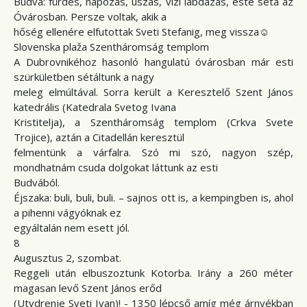
Budva: fürdés, napozás, úszás, vízi labdázás, este séta az
Óvárosban. Persze voltak, akik a
hőség ellenére elfutottak Sveti Stefanig, meg vissza☺
Slovenska plaža Szentháromság templom
A Dubrovnikéhoz hasonló hangulatú óvárosban már esti
szürkületben sétáltunk a nagy
meleg elmúltával. Sorra került a Keresztelő Szent János
katedrális (Katedrala Svetog Ivana
Kristitelja), a Szentháromság templom (Crkva Svete
Trojice), aztán a Citadellán keresztül
felmentünk a várfalra. Szó mi szó, nagyon szép,
mondhatnám csuda dolgokat láttunk az esti
Budvából.
Éjszaka: buli, buli, buli. – sajnos ott is, a kempingben is, ahol
a pihenni vágyóknak ez
egyáltalán nem esett jól.
8
Augusztus 2, szombat.
Reggeli után elbuszoztunk Kotorba. Irány a 260 méter
magasan levő Szent János erőd
(Utvdrenje Sveti Ivan)! - 1350 lépcső amíg még árnyékban