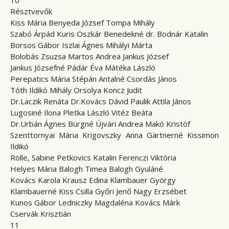
10
Résztvevők
Kiss Mária Benyeda József Tompa Mihály
Szabó Árpád Kuris Oszkár Benedekné dr. Bodnár Katalin
Borsos Gábor Iszlai Ágnes Mihályi Márta
Bolobás Zsuzsa Martos Andrea Jankus József
Jankus Józsefné Pádár Éva Mátéka László
Perepatics Mária Stépán Antalné Csordás János
Tóth Ildikó Mihály Orsolya Koncz Judit
Dr.Laczik Renáta Dr.Kovács Dávid Paulik Attila János
Lugosiné Ilona Pletka László Vitéz Beáta
Dr.Urbán Ágnes Bürgné Újvári Andrea Makó Kristóf
Szenttornyai Mária Krigovszky Anna Gärtnerné Kissimon
Ildikó
Rölle, Sabine Petkovics Katalin Ferenczi Viktória
Helyes Mária Balogh Timea Balogh Gyuláné
Kovács Karola Krausz Edina Klambauer György
Klambauerné Kiss Csilla Győri Jenő Nagy Erzsébet
Kunos Gábor Ledniczky Magdaléna Kovács Márk
Cservák Krisztián
11