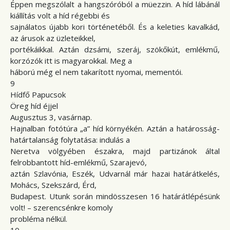
Éppen megszólalt a hangszóróból a müezzin. A híd lábánál
kiállítás volt a híd régebbi és
sajnálatos újabb kori történetéből. És a keleties kavalkád,
az árusok az üzleteikkel,
portékáikkal. Aztán dzsámi, szeráj, szökőkút, emlékmű,
korzózók itt is magyarokkal. Meg a
háború még el nem takarított nyomai, mementói.
9
Hídfő Papucsok
Öreg híd éjjel
Augusztus 3, vasárnap.
Hajnalban fotótúra „a” híd környékén. Aztán a határosság-
határtalanság folytatása: indulás a
Neretva völgyében északra, majd partizánok által
felrobbantott híd-emlékmű, Szarajevó,
aztán Szlavónia, Eszék, Udvarnál már hazai határátkelés,
Mohács, Szekszárd, Érd,
Budapest. Utunk során mindösszesen 16 határátlépésünk
volt! – szerencsénkre komoly
probléma nélkül.