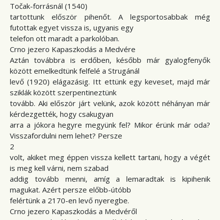
Točak-forrásnál (1540)
tartottunk először pihenőt. A legsportosabbak még
futottak egyet vissza is, ugyanis egy
telefon ott maradt a parkolóban.
Crno jezero Kapaszkodás a Medvére
Aztán továbbra is erdőben, később már gyalogfenyők
között emelkedtünk felfelé a Strugánál
levő (1920) elágazásig. Itt ettünk egy keveset, majd már
sziklák között szerpentineztünk
tovább. Aki először járt velünk, azok között néhányan már
kérdezgették, hogy csakugyan
arra a jókora hegyre megyünk fel? Mikor érünk már oda?
Visszafordulni nem lehet? Persze
2
volt, akiket meg éppen vissza kellett tartani, hogy a végét
is meg kell várni, nem szabad
addig tovább menni, amíg a lemaradtak is kipihenik
magukat. Azért persze előbb-útóbb
felértünk a 2170-en levő nyeregbe.
Crno jezero Kapaszkodás a Medvéről