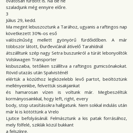
óvatosan fürdött is. Na de ne
szaladjunk még ennyire előre.
3
Július 29, kedd.
Ma megint lebuszoztunk a Tarához, ugyanis a raftingos nap
következett 30%-os eső
valószínűség mellett gyönyörű fürdőidőben. A már
többször látott, Đurđevićánál átívelő Tarahídnál
átszálltunk szép nagy Setra buszunkról a túrát lebonyolítók
Volskwagen Transporter
kisbuszaiba, tetőiken szállítva a raftingos gumicsónakokat.
Rövid utazás után Spalvisténél
elértük a közúthoz legközelebb levő partot, beöltöztünk
mellényeinkbe, felvettük sisakjainkat
és hamarosan vízen is voltunk már. Megbeszéltük
kormányosainkkal, hogy left, right, every
body, stop utasításokra hallgatunk. Nem sokkal indulás után
már ki is kötöttünk a Vrelo
Ljutice befolyásánál. Felmásztunk a kis patak forrásához,
mely fölfelé, sziklák közül bukkant
a felszínre.