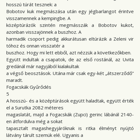
hosszú túrát tesznek: a
Bobotov kuk megmászása után egy jégbarlangot érintve
visszamennek a kempingbe. A
középtúrázók szintén megmásszák a Bobotov kukot,
azonban visszajönnek a buszhoz. A
harmadik csoport pedig akkurátusan eltúrázik a Zeleni vir
tóhoz és onnan visszatér a
buszhoz. Hogy mi lett ebből, azt nézzük a következőkben.
Együtt indultak a csapatok, de az első rostánál, az Uvita
gredánál már nagyjából kialakultak
a végső beosztások. Utána már csak egy-két „átszerződő”
maradt.
Fogacskák Gyűrődés
5
A hosszú- és a középtúrások együtt haladtak, együtt érték
el a Surutka 2082 méteres
magaslatát, majd a Fogacskák (Zupci) gerinc lábánál 2140-
en átfordulva még a sokat
tapasztalt magashegyjáróknak is ritka élményt nyújtó
látvány tárult szemük elé. Ugyanis a