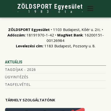
ZÖLDSPORT Egyesület
- 1983 óta -
ZÖLDSPORT Egyesület
• 1103 Budapest, Kőér u. 2/c. •
Adószám:
18191970-1-42 •
MagNet Bank
: 16200151-
00126984
Levelezési cím:
1183 Budapest, Pozsony u. 8.
AKTUÁLIS
TAGDÍJAK - 2026
ÜGYINTÉZÉS
TAGFELVÉTEL
TÁRHELY SZOLGÁLTATÓNK