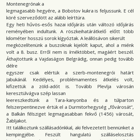
Montenegrónak a
legmagasabb hegyére, a Bobotov kukra is feljussunk. E cél
köré szerveződött az alább leírttúra.
Egy heti hűvös-esős hazai időjárás után változó időjárás
reményében indultunk. A röszkeihatárátkelő előtt több
kilométer hosszú sorok kígyóztak. A leállósávon sikerült
megközelítenünk a buszoknak kijelölt kaput, ahol a miénk
volt a 8. busz. Erről nem is írnéktöbbet, magáért beszél.
Áthajtottunk a Vajdaságon Belgrádig, onnan pedig tovább
délre
egyszer csak elértük a szerb-montenegrói határt
Jabukánál. Kedélyes, problémamentes átkelés volt,
kifizettük a zöld-adót is. Tovább Plevlja városán
keresztülvágva szép lassan
leereszkedtünk a Tara-kanyonba és a túlparton
felszerpentinezve értük el a Durmitorhegység „fővárosát”,
a Balkán félsziget legmagasabban fekvő (1456) városát,
Žabljakot.
Itt találkoztunk szállásadónkkal, aki felvezetett bennünket a
kempingjébe. Feszült hangulatú szálláselosztás