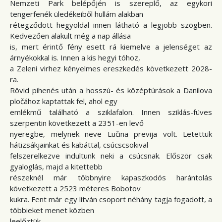
Nemzeti Park belépőjén is szereplő, az egykori
tengerfenék üledékeiből hullám alakban
rétegződött hegyoldal innen látható a legjobb szögben.
Kedvezően alakult még a nap állása
is, mert érintő fény esett rá kiemelve a jelenséget az
árnyékokkal is. Innen a kis hegyi tóhoz,
a Zeleni virhez kényelmes ereszkedés következett 2028-
ra.
Rövid pihenés után a hosszú- és középtúrások a Danilova
pločához kaptattak fel, ahol egy
emlékmű található a sziklafalon. Innen sziklás-füves
szerpentin következett a 2351-en levő
nyeregbe, melynek neve Lučina previja volt. Letettük
hátizsákjainkat és kabáttal, csúcscsokival
felszerelkezve indultunk neki a csúcsnak. Először csak
gyaloglás, majd a kitettebb
részeknél már többnyire kapaszkodós harántolás
következett a 2523 méteres Bobotov
kukra. Fent már egy litván csoport néhány tagja fogadott, a
többieket menet közben
leelőztük.