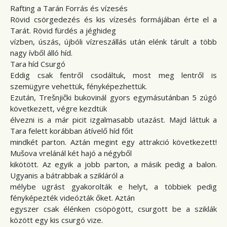
Rafting a Tarán Forrás és vízesés
Rövid csörgedezés és kis vízesés formájában érte el a
Tarát. Rövid fürdés a jéghideg
vízben, úszás, újbóli vízreszállás után elénk tárult a több
nagy ívből álló híd.
Tara híd Csurgó
Eddig csak fentről csodáltuk, most meg lentről is
szemügyre vehettük, fényképezhettük.
Ezután, Trešnjički bukovinál gyors egymásutánban 5 zúgó
következett, végre kezdtük
élvezni is a már picit izgalmasabb utazást. Majd láttuk a
Tara felett korábban átívelő híd főit
mindkét parton. Aztán megint egy attrakció következett!
Mušova vrelánál két hajó a négyből
kikötött. Az egyik a jobb parton, a másik pedig a balon.
Ugyanis a bátrabbak a szikláról a
mélybe ugrást gyakorolták e helyt, a többiek pedig
fényképezték videózták őket. Aztán
egyszer csak élénken csöpögött, csurgott be a sziklák
között egy kis csurgó vize.