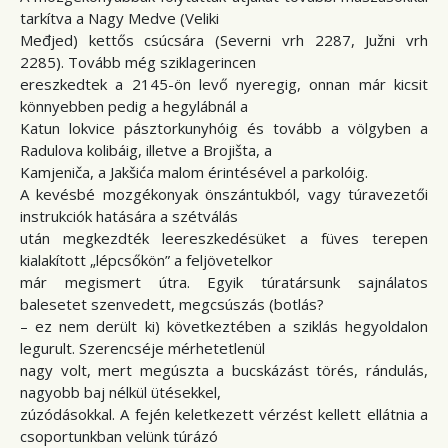
tarkítva a Nagy Medve (Veliki
Međjed) kettős csúcsára (Severni vrh 2287, Južni vrh
2285). Tovább még sziklagerincen
ereszkedtek a 2145-ön levő nyeregig, onnan már kicsit
könnyebben pedig a hegylábnál a
Katun lokvice pásztorkunyhóig és tovább a völgyben a
Radulova kolibáig, illetve a Brojišta, a
Kamjeniča, a Jakšića malom érintésével a parkolóig.
A kevésbé mozgékonyak önszántukból, vagy túravezetői
instrukciók hatására a szétválás
után megkezdték leereszkedésüket a füves terepen
kialakított „lépcsőkön” a feljövetelkor
már megismert útra. Egyik túratársunk sajnálatos
balesetet szenvedett, megcsúszás (botlás?
– ez nem derült ki) következtében a sziklás hegyoldalon
legurult. Szerencséje mérhetetlenül
nagy volt, mert megúszta a bucskázást törés, rándulás,
nagyobb baj nélkül ütésekkel,
zúzódásokkal. A fején keletkezett vérzést kellett ellátnia a
csoportunkban velünk túrázó