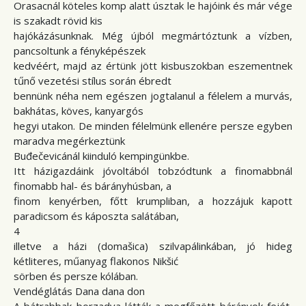
Orasacnál köteles komp alatt úsztak le hajóink és már vége
is szakadt rövid kis
hajókázásunknak. Még újból megmártóztunk a vízben,
pancsoltunk a fényképészek
kedvéért, majd az értünk jött kisbuszokban eszementnek
tűnő vezetési stílus során ébredt
bennünk néha nem egészen jogtalanul a félelem a murvás,
bakhátas, köves, kanyargós
hegyi utakon. De minden félelmünk ellenére persze egyben
maradva megérkeztünk
Buđečevicánál kiinduló kempingünkbe.
Itt házigazdáink jóvoltából tobzódtunk a finomabbnál
finomabb hal- és bárányhúsban, a
finom kenyérben, főtt krumpliban, a hozzájuk kapott
paradicsom és káposzta salátában,
4
illetve a házi (domašica) szilvapálinkában, jó hideg
kétliteres, műanyag flakonos Nikšić
sörben és persze kólában.
Vendéglátás Dana dana don