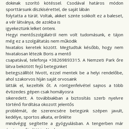
dokinak szorító kötéssel. Csodával határos módon
sporttársunk díszkísérettel, de saját lábán
folytatta a túrát. Voltak, akiket szinte sokkolt ez a baleset,
a vér látványa, de azokba is
igyekeztünk lelket önteni.
Hegyi mentőszolgálatról nem volt tudomásunk, e tájon
még ez a szolgáltatás nem működik
hivatalos keretek között. Megtudtuk később, hogy nem
hivatalosan létezik Boris a mentő
csapatával, telefonja +38269893315. A Nemzeti Park őre
látva bekötött fejű betegünket
betegszállítót hívott, ezzel mentek be a helyi rendelőbe,
ahol szakorvos híján saját orvosaink
látták el, kezelték őt. A röntgenfelvétel sajnos a több
évtizedes gépen csak homályosra
sikeredett. A továbbiakban a biztosítás szerb nyelvre
történő fordítása okozott jelentős
problémát, de szerencsére betegünk szépen javult,
kedélye, sportos alkata, erőnléte
mindvégig segítette a gyógyulásban. A tengerben már