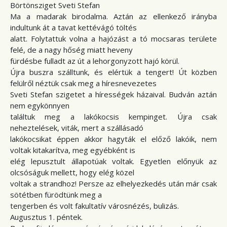
Börtönsziget Sveti Stefan
Ma a madarak birodalma. Aztán az ellenkező irányba
indultunk át a tavat kettévágó töltés
alatt. Folytattuk volna a hajózást a tó mocsaras területe
felé, de a nagy hőség miatt heveny
fürdésbe fulladt az út a lehorgonyzott hajó körül.
Újra buszra szálltunk, és elértük a tengert! Út közben
felülről néztük csak meg a híresnevezetes
Sveti Stefan szigetet a hírességek házaival. Budván aztán
nem egykönnyen
találtuk meg a lakókocsis kempinget. Újra csak
neheztelések, viták, mert a szállásadó
lakókocsikat éppen akkor hagyták el előző lakóik, nem
voltak kitakarítva, meg egyébként is
elég lepusztult állapotúak voltak. Egyetlen előnyük az
olcsóságuk mellett, hogy elég közel
voltak a strandhoz! Persze az elhelyezkedés után már csak
sötétben fürödtünk meg a
tengerben és volt fakultatív városnézés, bulizás.
Augusztus 1. péntek.