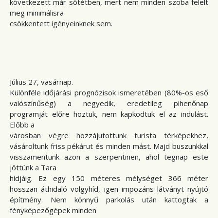
következett már sötétben, mert nem minden szoba felelt
meg minimálisra
csökkentett igényeinknek sem.
Július 27, vasárnap.
Különféle időjárási prognózisok ismeretében (80%-os eső
valószínűség) a negyedik, eredetileg pihenőnap
programját előre hoztuk, nem kapkodtuk el az indulást.
Előbb a
városban végre hozzájutottunk turista térképekhez,
vásároltunk friss pékárut és minden mást. Majd buszunkkal
visszamentünk azon a szerpentinen, ahol tegnap este
jöttünk a Tara
hídjáig. Ez egy 150 méteres mélységet 366 méter
hosszan áthidaló völgyhíd, igen impozáns látványt nyújtó
építmény. Nem könnyű parkolás után kattogtak a
fényképezőgépek minden