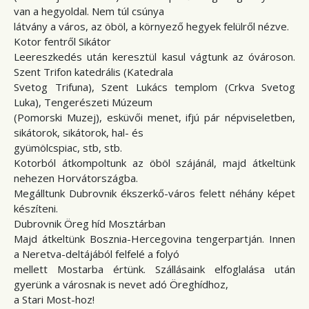
van a hegyoldal. Nem túl csúnya
látvány a város, az öböl, a környező hegyek felülről nézve.
Kotor fentről Sikátor
Leereszkedés után keresztül kasul vágtunk az óvároson.
Szent Trifon katedrális (Katedrala
Svetog Trifuna), Szent Lukács templom (Crkva Svetog
Luka), Tengerészeti Múzeum
(Pomorski Muzej), esküvői menet, ifjú pár népviseletben,
sikátorok, sikátorok, hal- és
gyümölcspiac, stb, stb.
Kotorból átkompoltunk az öböl szájánál, majd átkeltünk
nehezen Horvátországba.
Megálltunk Dubrovnik ékszerkő-város felett néhány képet
készíteni.
Dubrovnik Öreg híd Mosztárban
Majd átkeltünk Bosznia-Hercegovina tengerpartján. Innen
a Neretva-deltájából felfelé a folyó
mellett Mostarba értünk. Szállásaink elfoglalása után
gyerünk a városnak is nevet adó Öreghídhoz,
a Stari Most-hoz!