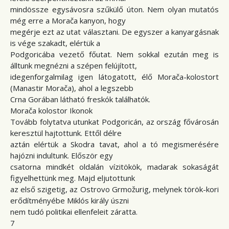
mindössze egysávosra szűkülő úton. Nem olyan mutatós
még erre a Morača kanyon, hogy
megérje ezt az utat választani. De egyszer a kanyargásnak
is vége szakadt, elértük a
Podgoricába vezető főutat. Nem sokkal ezután meg is
álltunk megnézni a szépen felújított,
idegenforgalmilag igen látogatott, élő Morača-kolostort
(Manastir Morača), ahol a legszebb
Crna Gorában látható freskók találhatók.
Morača kolostor Ikonok
Tovább folytatva utunkat Podgoricán, az ország fővárosán
keresztül hajtottunk. Ettől délre
aztán elértük a Skodra tavat, ahol a tó megismerésére
hajózni indultunk. Először egy
csatorna mindkét oldalán vízitökök, madarak sokaságát
figyelhettünk meg. Majd eljutottunk
az első szigetig, az Ostrovo Grmožurig, melynek török-kori
erődítményébe Miklós király úszni
nem tudó politikai ellenfeleit záratta.
7