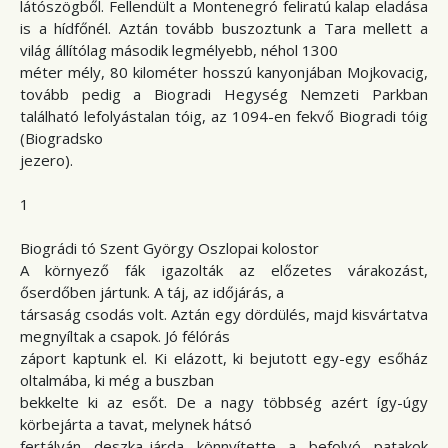
látószögből. Fellendült a Montenegró feliratú kalap eladása
is a hídfőnél. Aztán tovább buszoztunk a Tara mellett a
világ állítólag második legmélyebb, néhol 1300
méter mély, 80 kilométer hosszú kanyonjában Mojkovacig,
tovább pedig a Biogradi Hegység Nemzeti Parkban
található lefolyástalan tóig, az 1094-en fekvő Biogradi tóig
(Biogradsko
jezero).
1
Biográdi tó Szent György Oszlopai kolostor
A környező fák igazolták az előzetes várakozást,
őserdőben jártunk. A táj, az időjárás, a
társaság csodás volt. Aztán egy dördülés, majd kisvártatva
megnyíltak a csapok. Jó félórás
záport kaptunk el. Ki elázott, ki bejutott egy-egy esőház
oltalmába, ki még a buszban
bekkelte ki az esőt. De a nagy többség azért így-úgy
körbejárta a tavat, melynek hátsó
fertályán deszka-járda könnyítette a befolyó patakok