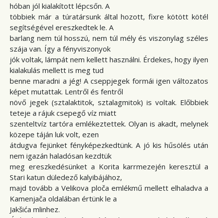
hóban jól kialakított lépcsőn. A
többiek már a túratársunk által hozott, fixre kötött kötél
segítségével ereszkedtek le. A
barlang nem túl hosszú, nem túl mély és viszonylag széles
szája van. Így a fényviszonyok
jók voltak, lámpát nem kellett használni. Érdekes, hogy ilyen
kialakulás mellett is meg tud
benne maradni a jég! A cseppjegek formái igen változatos
képet mutattak. Lentről és fentről
növő jegek (sztalaktitok, sztalagmitok) is voltak. Előbbiek
teteje a rájuk csepegő víz miatt
szenteltvíz tartóra emlékeztettek. Olyan is akadt, melynek
közepe táján luk volt, ezen
átdugva fejünket fényképezkedtünk. A jó kis hűsölés után
nem igazán haladósan kezdtük
meg ereszkedésünket a Korita karrmezején keresztül a
Stari katun düledező kalyibájához,
majd tovább a Velikova ploča emlékmű mellett elhaladva a
Kamenjača oldalában értünk le a
Jakšića mlinhez.