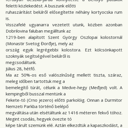
feletti közlekedést. A buszunk előtti
ruhaszárítást belülről elősegítette néhány kortyocska rum
is.
Visszafelé ugyanarra vezetett utunk, közben azonban
Dobrilovina faluban megálltunk az
1219-ben alapított Szent György Oszlopai kolostornál
(Monastir Svetog Đorđje), mely az
ország egyik legrégebbi kolostora. Ezt kölcsönkapott
szoknyák segítségével belülről is
megcsodáltunk.
Július 28, hétfő.
Ma az 50%-os eső valószínűség mellett tiszta, száraz,
meleg időben tartottuk meg a
bemelegítő túrát, célunk a Medve-hegy (Međjed) volt. A
kempingből busszal mentünk a
Fekete-tó (Crno jezero) előtti parkolóig. Onnan a Durmitor
Nemzeti Parkba történő belépő
megváltása után elsétáltunk az 1416 méteren fekvő tóhoz.
Megint csodás, hegyek övezte tó
képe tárult szemünk elé. Aztán elkezdtük a kapaszkodást, a