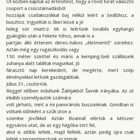
Út közben kaptuk az értesítést, hogy a rövid túrát választó
csoport a csúcstámadásból
hozzájuk csatlakozókkal baj nélkül leért a Sedlóhoz, a
buszhoz. Irigyeltük is őket kissé a jó
hideg sör miatt☺ Mi is leértünk további egyhangú
gyaloglás után a Fekete tóhoz, annak is a
partján álló étterem deres-habos „életmentő” söreihez.
Aztán még egy rugaszkodás vagy
150 méter szinttel és máris a kemping-beli szállásunk
zuhanya alatt találtuk magunkat. Jó
fárasztó nap kerekedett, de megérte, mert szép
élményekkel lettünk gazdagabbak.
Július 31, csütörtök.
Reggel időben indultunk Žabljakból Šavnik irányába. Az út
inkább személyautók számára
volt járható, mint a mi panorámás buszunknak. Gondban is
voltunk időnként a szűk úton a
szembe jövőkkel. Aztán Boannál elértük a kétszer
egysávos utat, de az egy hágóba tört fel,
ahol is előbb lefelé, majd felfelé, aztán pedig újra csak
lefelé szerpentineztünk az immár