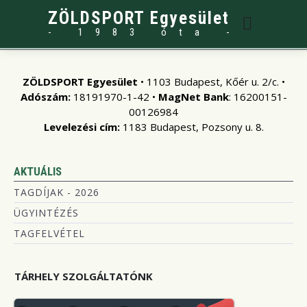
ZÖLDSPORT Egyesület
- 1983 óta -
ZÖLDSPORT Egyesület
• 1103 Budapest, Kőér u. 2/c. •
Adószám:
18191970-1-42 •
MagNet Bank
: 16200151-
00126984
Levelezési cím:
1183 Budapest, Pozsony u. 8.
AKTUÁLIS
TAGDÍJAK - 2026
ÜGYINTÉZÉS
TAGFELVÉTEL
TÁRHELY SZOLGÁLTATÓNK